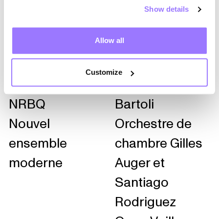
Show details
N
O
Allow all
Customize
Noir Désir
OSQ et Cecilia
NRBQ
Bartoli
Nouvel
Orchestre de
ensemble
chambre Gilles
moderne
Auger et
Santiago
Rodriguez