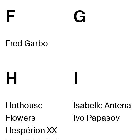
F
G
Fred Garbo
H
I
Hothouse
Isabelle Antena
Flowers
Ivo Papasov
Hespérion XX