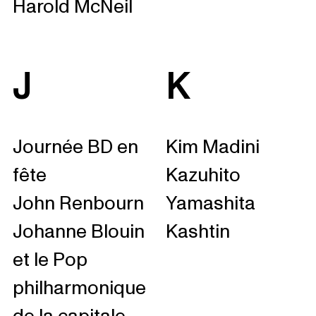
Harold McNeil
J
K
Journée BD en
Kim Madini
fête
Kazuhito
John Renbourn
Yamashita
Johanne Blouin
Kashtin
et le Pop
philharmonique