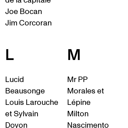
de la capitale
Joe Bocan
Jim Corcoran
L
M
Lucid
Mr PP
Beausonge
Morales et
Louis Larouche
Lépine
et Sylvain
Milton
Doyon
Nascimento