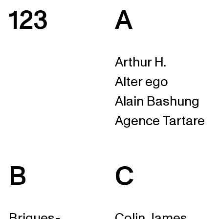
123
A
Arthur H.
Alter ego
Alain Bashung
Agence Tartare
B
C
Briques-
Colin James