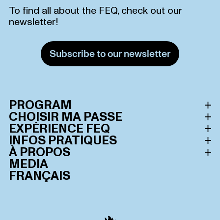
To find all about the FEQ, check out our
newsletter!
Subscribe to our newsletter
PROGRAM
CHOISIR MA PASSE
Schedule
EXPÉRIENCE FEQ
All passes
INFOS PRATIQUES
Lineup
Le Festival d’été de Québec
À PROPOS
General admission
Visit our FAQ page
MEDIA
Extras FEQ
Gold Front Stage Zone
FEQ Awards winners
FRANÇAIS
Limited mobility
ElectroFEQ
Silver Front Stage Zone
Sustainable development
Sale & Resale
Petit FEQ
Bell Signature Zone
Contact us
Passes waitlist
Est & drink
Jardin
Messages from the dignitaries