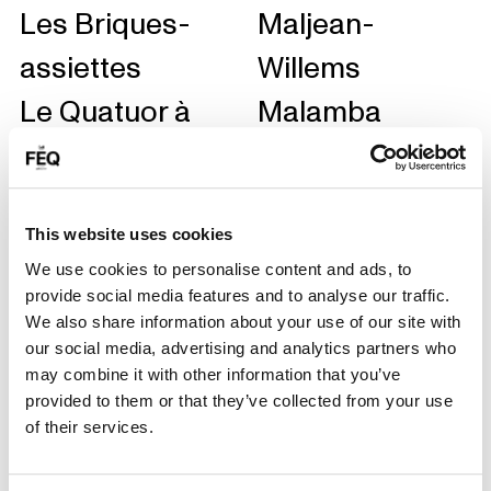
Les Briques-
Maljean-
assiettes
Willems
Le Quatuor à
Malamba
cordes de
Shanghai
Laurence
This website uses cookies
We use cookies to personalise content and ads, to
Jalbert
provide social media features and to analyse our traffic.
La P’tite fanfare
We also share information about your use of our site with
our social media, advertising and analytics partners who
La Mano Negra
may combine it with other information that you’ve
provided to them or that they’ve collected from your use
La Compagnie
of their services.
pour Rire