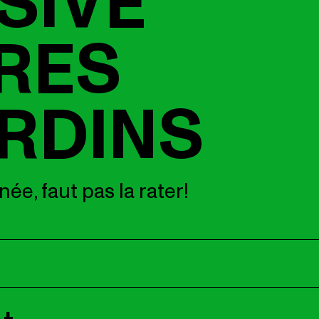
SIVE
RES
RDINS
ée, faut pas la rater!