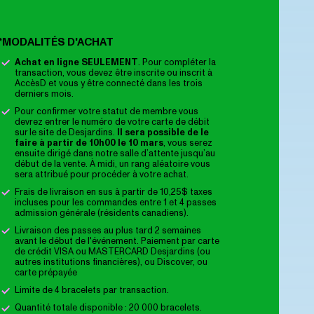
*MODALITÉS D'ACHAT
Achat en ligne SEULEMENT
. Pour compléter la
transaction, vous devez être inscrite ou inscrit à
AccèsD et vous y être connecté dans les trois
derniers mois.
Pour confirmer votre statut de membre vous
devrez entrer le numéro de votre carte de débit
sur le site de Desjardins.
Il sera possible de le
faire à partir de 10h00 le
10 mars
, vous serez
ensuite dirigé dans notre salle d’attente jusqu’au
début de la vente. À midi, un rang aléatoire vous
sera attribué pour procéder à votre achat.
Frais de livraison en sus à partir de 10,25$ taxes
incluses pour les commandes entre 1 et 4 passes
admission générale (résidents canadiens).
Livraison des passes au plus tard 2 semaines
avant le début de l'événement. Paiement par carte
de crédit VISA ou MASTERCARD Desjardins (ou
autres institutions financières), ou Discover, ou
carte prépayée
Limite de 4 bracelets par transaction.
Quantité totale disponible : 20 000 bracelets.