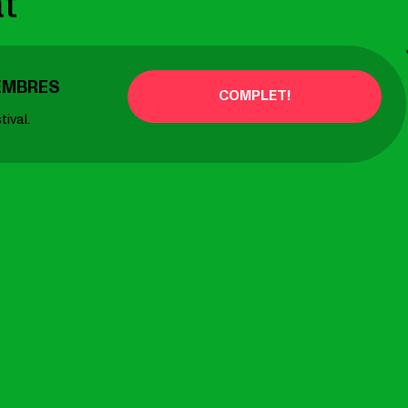
t
EMBRES
COMPLET!
tival.