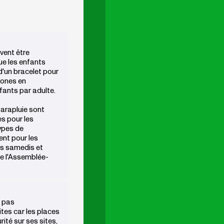
vent être
e les enfants
d'un bracelet pour
zones en
fants par adulte.
arapluie sont
s pour les
types de
nt pour les
es samedis et
e l'Assemblée-
t pas
tes car les places
rité sur ses sites,