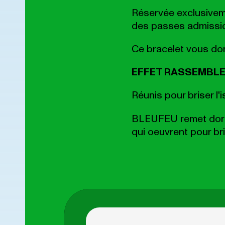
Réservée exclusivem
des passes admission
Ce bracelet vous don
EFFET RASSEMBL
Réunis pour briser l'
BLEUFEU remet dor
qui oeuvrent pour bri