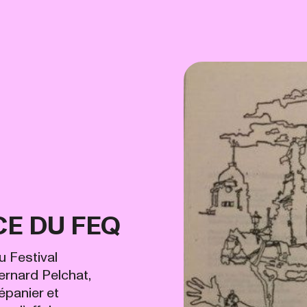
CE DU FEQ
u Festival
ernard Pelchat,
épanier et