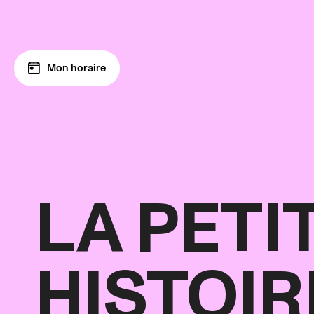
Aller à la navigation
Aller au contenu
Mon horaire
LA PETI
HISTOIR