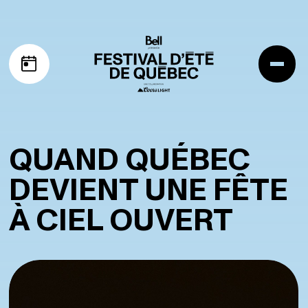
Aller à la navigation
Aller au contenu
Me
Mon horaire
QUAND QUÉBEC
DEVIENT UNE FÊTE
À CIEL OUVERT