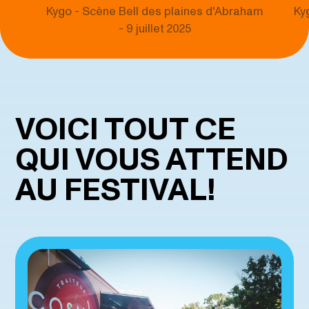
Kygo - Scène Bell des plaines d'Abraham
Ky
- 9 juillet 2025
VOICI TOUT CE
QUI VOUS ATTEND
AU FESTIVAL!