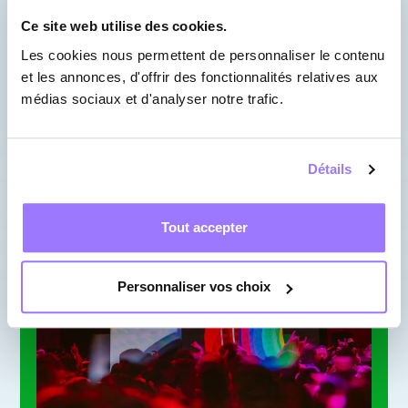
coucher à pied après une
Ce site web utilise des cookies.
belle soirée!
Les cookies nous permettent de personnaliser le contenu
et les annonces, d'offrir des fonctionnalités relatives aux
médias sociaux et d'analyser notre trafic.
En savoir plus
Détails
Tout accepter
Personnaliser vos choix