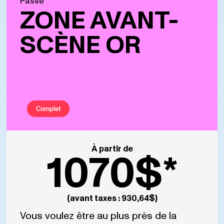
Passe
ZONE AVANT-
SCÈNE OR
Complet
À partir de
1070$*
(avant taxes : 930,64$)
Vous voulez être au plus près de la