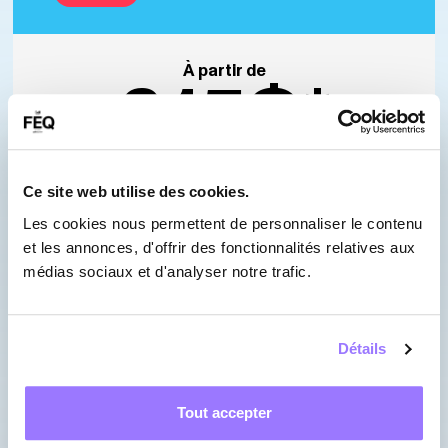
À partir de
615$*
(avant taxes : 534,90$)
Ce site web utilise des cookies.
Pour la meilleure expérience sonore à la
Les cookies nous permettent de personnaliser le contenu
Scène Bell. Votre place est garantie et
et les annonces, d'offrir des fonctionnalités relatives aux
les quantités sont très limitées.
médias sociaux et d'analyser notre trafic.
En savoir plus
Détails
Tout accepter
Passe