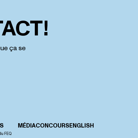
ACT!
que ça se
OS
MÉDIA
CONCOURS
ENGLISH
du FEQ