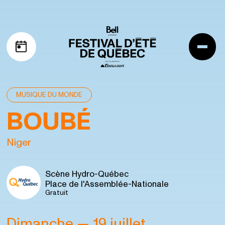
Aller à la navigation
Aller au contenu
Me
Mon horaire
MUSIQUE DU MONDE
BOUBÉ
Niger
Scène Hydro-Québec
Place de l'Assemblée-Nationale
Gratuit
Dimanche
— 19 juillet