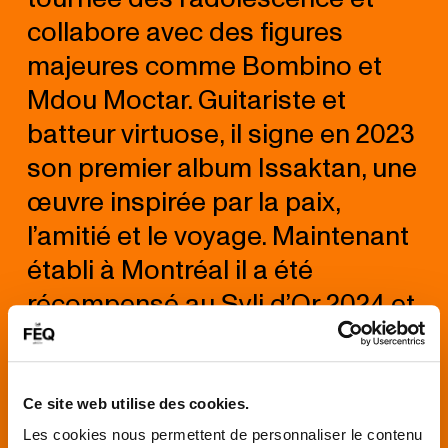
collabore avec des figures
majeures comme Bombino et
Mdou Moctar. Guitariste et
batteur virtuose, il signe en 2023
son premier album Issaktan, une
œuvre inspirée par la paix,
l’amitié et le voyage. Maintenant
établi à Montréal il a été
récompensé au Syli d’Or 2024 et
du prix Afropop, Boubé poursuit
une ascension remarquée,
portée par un charisme
Ce site web utilise des cookies.
scénique hors du commun.
Les cookies nous permettent de personnaliser le contenu