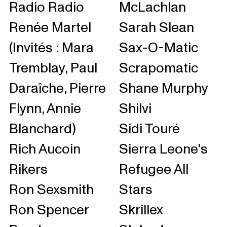
Radio Radio
McLachlan
Renée Martel
Sarah Slean
(Invités : Mara
Sax-O-Matic
Tremblay, Paul
Scrapomatic
Daraîche, Pierre
Shane Murphy
Flynn, Annie
Shilvi
Blanchard)
Sidi Touré
Rich Aucoin
Sierra Leone's
Rikers
Refugee All
Ron Sexsmith
Stars
Ron Spencer
Skrillex