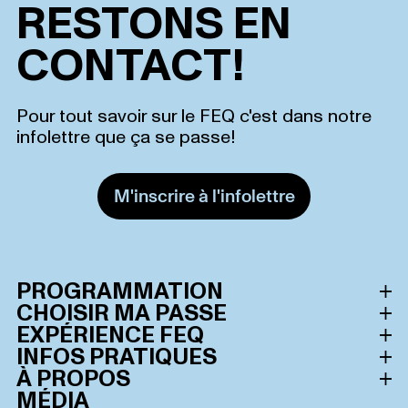
RESTONS EN
CONTACT!
Pour tout savoir sur le FEQ c'est dans notre
infolettre que ça se passe!
M'inscrire à l'infolettre
PROGRAMMATION
CHOISIR MA PASSE
Horaire des spectacles
EXPÉRIENCE FEQ
Toutes les passes
INFOS PRATIQUES
Artistes
Le Festival d’été de Québec
À PROPOS
Admission générale
Consultez notre FAQ
MÉDIA
Extras FEQ
Zone avant-scène Or