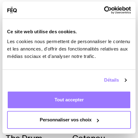
N
O
Ce site web utilise des cookies.
Les cookies nous permettent de personnaliser le contenu
et les annonces, d'offrir des fonctionnalités relatives aux
Nanette
Oliver Mtukudzi
médias sociaux et d'analyser notre trafic.
Workman &
& The Black
Friends
Spirits
Détails
Natalie
Opéra/Théâtre
Choquette
Voxpopuli
Tout accepter
Nightbox
Orchestre Poly-
Personnaliser vos choix
Nobody Beats
Rythmo de