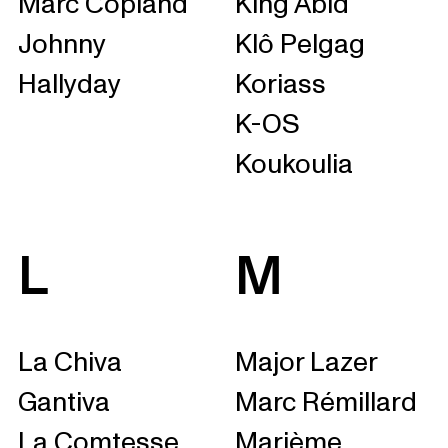
Marc Copland
King Abid
Johnny
Klô Pelgag
Hallyday
Koriass
K-OS
Koukoulia
L
M
La Chiva
Major Lazer
Gantiva
Marc Rémillard
La Comtesse
Marième