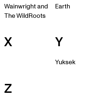
Wainwright and
Earth
The WildRoots
X
Y
Yuksek
Z