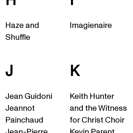
H
I
Haze and
Imagienaire
Shuffle
J
K
Jean Guidoni
Keith Hunter
Jeannot
and the Witness
Painchaud
for Christ Choir
Jean-Pierre
Kevin Parent