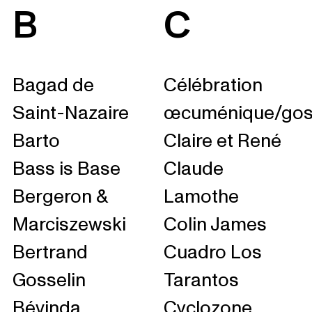
B
C
Bagad de
Célébration
Saint-Nazaire
œcuménique/gos
Barto
Claire et René
Bass is Base
Claude
Bergeron &
Lamothe
Marciszewski
Colin James
Bertrand
Cuadro Los
Gosselin
Tarantos
Bévinda
Cyclozone