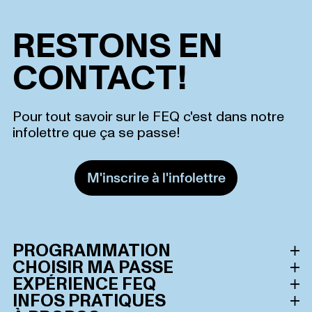
RESTONS EN
CONTACT!
Pour tout savoir sur le FEQ c'est dans notre
infolettre que ça se passe!
M'inscrire à l'infolettre
PROGRAMMATION
CHOISIR MA PASSE
Horaire des spectacles
EXPÉRIENCE FEQ
Toutes les passes
INFOS PRATIQUES
Artistes
Le Festival d’été de Québec