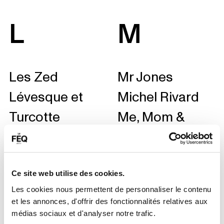
L
M
Les Zed
Mr Jones
Lévesque et
Michel Rivard
Turcotte
Me, Mom &
Leslie Dent
Morgentaler
Les Voilà
Marie-Laure
Les Troyens
Béraud
Ce site web utilise des cookies.
Les cookies nous permettent de personnaliser le contenu
Les Contes de
Marc Ogeret
et les annonces, d'offrir des fonctionnalités relatives aux
ma grande ville
médias sociaux et d'analyser notre trafic.