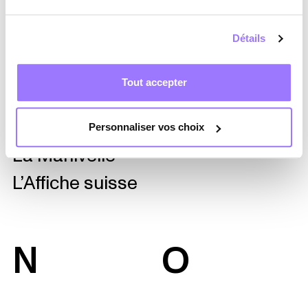
Les Colocs
Détails
Les B.B.
Lennie Gallant
Tout accepter
Le Vélo-
Légendes
Personnaliser vos choix
La Manivelle
L’Affiche suisse
N
O