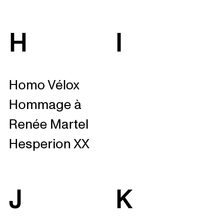
H
I
Homo Vélox
Hommage à
Renée Martel
Hesperion XX
J
K