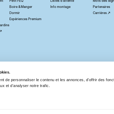
nt
Petit FEQ
Listes d’attente
Mots des dign
Boire & Manger
Info montage
Partenaires
Dormir
Carrières
Expériences Premium
jardins
okies.
t de personnaliser le contenu et les annonces, d'offrir des fonct
x et d'analyser notre trafic.