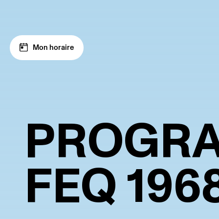
Aller à la navigation
Aller au contenu
Mon horaire
PROGR
FEQ
196