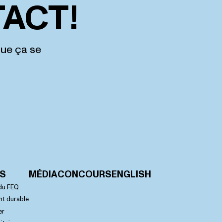
ACT!
que ça se
OS
MÉDIA
CONCOURS
ENGLISH
du FEQ
t durable
er