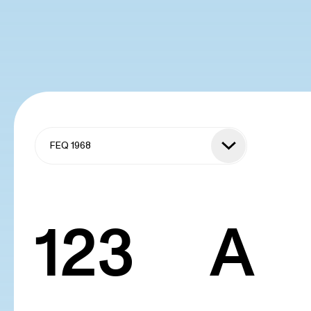
123
A