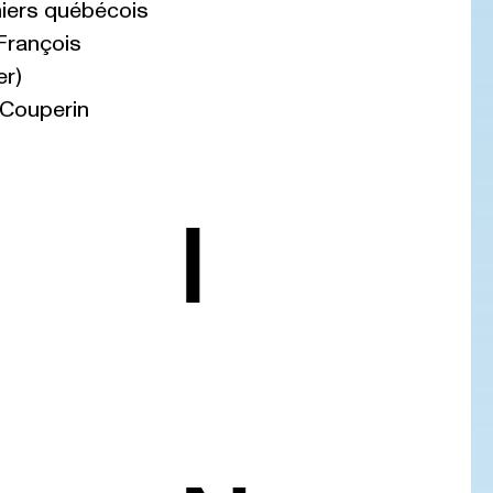
iers québécois
(François
er)
 Couperin
I