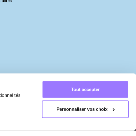
itaires
Tout accepter
ionnalités
Personnaliser vos choix
©
2023
–
2026
Festival d'été de Québec
Politique de confidentialité