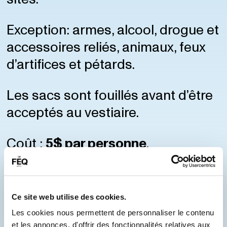
Exception: armes, alcool, drogue et
accessoires reliés, animaux, feux
d’artifices et pétards.
Les sacs sont fouillés avant d’être
acceptés au vestiaire.
Coût :
5$ par personne
.
Autres vestiaires disponibles :
Ce site web utilise des cookies.
Entrée de la Scène Bell des
Les cookies nous permettent de personnaliser le contenu
plaines d'Abraham (Croix du
et les annonces, d'offrir des fonctionnalités relatives aux