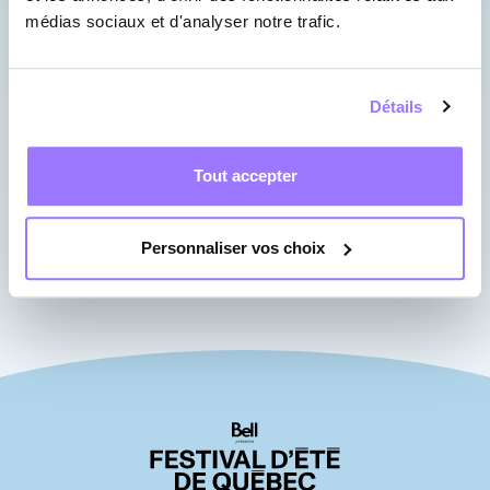
Sacrifice)
médias sociaux et d'analyser notre trafic.
Entrée de la Scène Bell des
plaines d'Abraham (Cap Blanc)
Détails
À l'intérieur du Manège militaire
Tout accepter
Sur la terrasse du Manège
militaire
Personnaliser vos choix