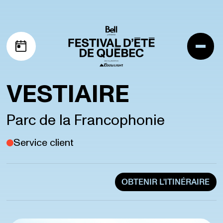
Aller à la navigation
Aller au contenu
Me
Mon horaire
VESTIAIRE
Parc de la Francophonie
Service client
OBTENIR L'ITINÉRAIRE