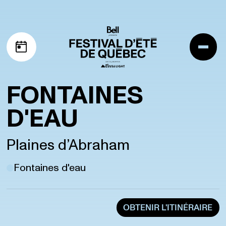
Aller à la navigation
Aller au contenu
Me
Mon horaire
FONTAINES
D'EAU
Plaines d’Abraham
Fontaines d'eau
OBTENIR L'ITINÉRAIRE