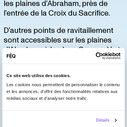
les plaines d’Abraham, près de
l’entrée de la Croix du Sacrifice.
D’autres points de ravitaillement
sont accessibles sur les plaines
d'Abraham, à la place George-V et
à la place de l'Assemblée-
Nationale.
Ce site web utilise des cookies.
Apportez votre bouteille vide en
Les cookies nous permettent de personnaliser le contenu
et les annonces, d'offrir des fonctionnalités relatives aux
plastique (rigide ou non) ou acier-
médias sociaux et d'analyser notre trafic.
inoxydable.
Seules les bouteilles
d'un litre ou moins sont admises
Détails
sur le site.