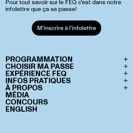
Pour tout savoir sur le FEQ c'est dans notre
infolettre que ça se passe!
M'inscrire à l'infolettre
PROGRAMMATION
CHOISIR MA PASSE
Horaire des spectacles
EXPÉRIENCE FEQ
Toutes les passes
INFOS PRATIQUES
Artistes
Le Festival d’été de Québec
À PROPOS
Admission générale
Consultez notre FAQ
MÉDIA
Extras FEQ
Zone avant-scène Or
Les Lauréats du FEQ
CONCOURS
Mobilité réduite
ElectroFEQ
Zone avant-scène Argent
ENGLISH
Développement durable
Vente & Revente
Petit FEQ
Zone signature Bell
Nous contacter
Listes d’attente
Boire & Manger
Jardin
Mots des dignitaires
Info montage
Dormir