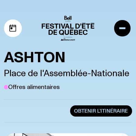
Aller à la navigation
Aller au contenu
Me
Mon horaire
ASHTON
Place de l'Assemblée-Nationale
Offres alimentaires
OBTENIR L'ITINÉRAIRE