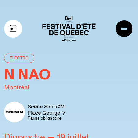
Aller à la navigation
Aller au contenu
Me
Mon horaire
ÉLECTRO
N NAO
Montréal
Scène SiriusXM
Place George-V
Passe obligatoire
Dimanche
— 19 juillet