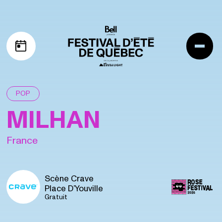
Aller à la navigation
Aller au contenu
Me
Mon horaire
POP
MILHAN
France
Scène Crave
Place D’Youville
Gratuit