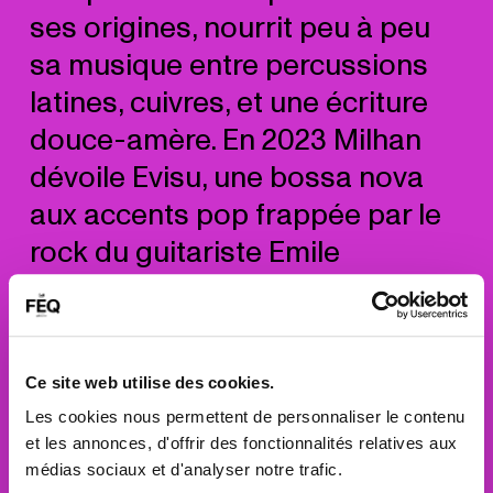
ses origines, nourrit peu à peu
sa musique entre percussions
latines, cuivres, et une écriture
douce-amère. En 2023 Milhan
dévoile Evisu, une bossa nova
aux accents pop frappée par le
rock du guitariste Emile
Masclanis, sideman de l’artiste
lors de ses concerts. Toujours
en recherche d’une couleur
Ce site web utilise des cookies.
musicale plus intime et sincère,
Les cookies nous permettent de personnaliser le contenu
inspiré par ses peines de cœur,
et les annonces, d'offrir des fonctionnalités relatives aux
l’artiste décide de se
médias sociaux et d'analyser notre trafic.