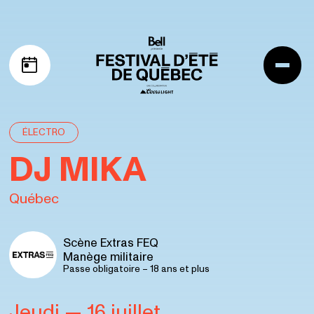
Aller à la navigation
Aller au contenu
Me
Mon horaire
ÉLECTRO
DJ MIKA
Québec
Scène Extras FEQ
Manège militaire
Passe obligatoire – 18 ans et plus
Jeudi
— 16 juillet